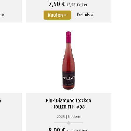
7,50 €
10,00 €/Liter
s »
Details »
Kaufen »
n
Pink Diamond trocken
HOLLERITH
#98
2025
trocken
8,00 €
10,67 €/Liter