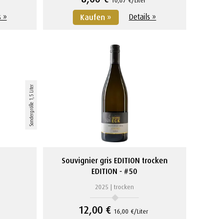
s »
Details »
Kaufen »
Sondergröße 1,5 Liter
Souvignier gris EDITION trocken
EDITION
#50
2025
trocken
12,00 €
16,00 €/Liter