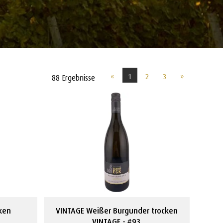
«
1
2
3
»
88 Ergebnisse
cken
VINTAGE Weißer Burgunder trocken
VINTAGE
#93