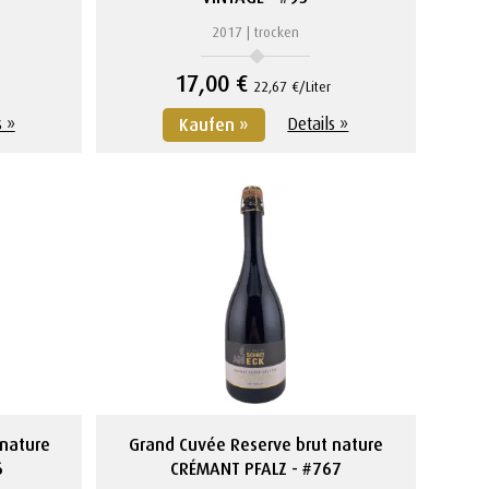
2017
trocken
17,00 €
22,67 €/Liter
s »
Details »
Kaufen »
 nature
Grand Cuvée Reserve brut nature
6
CRÉMANT PFALZ
#767