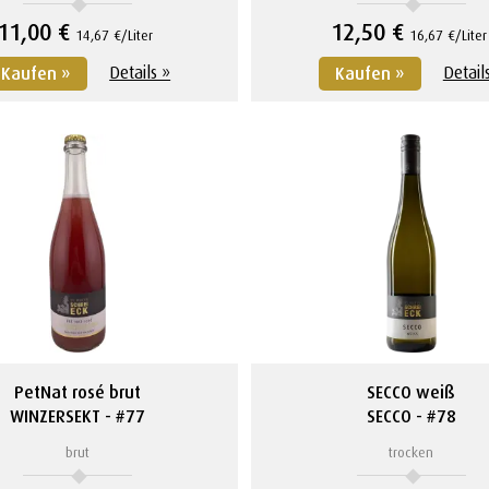
11,00 €
12,50 €
14,67 €/Liter
16,67 €/Liter
Details »
Detail
Kaufen »
Kaufen »
PetNat rosé brut
SECCO weiß
WINZERSEKT
#77
SECCO
#78
brut
trocken