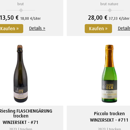
brut
brut nature
13,50 €
28,00 €
18,00 €/Liter
37,33 €/Liter
Details »
Detail
Kaufen »
Kaufen »
 Riesling FLASCHENGÄRUNG
Piccolo trocken
trocken
WINZERSEKT
#711
WINZERSEKT
#71
2023
trocken
2023
trocken