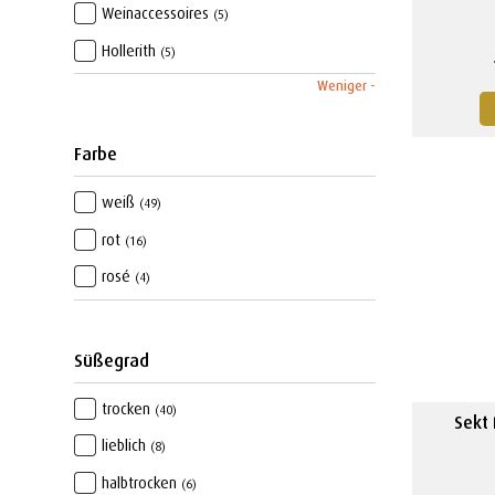
Weinaccessoires
(5)
Hollerith
(5)
Weniger -
Farbe
weiß
(49)
rot
(16)
rosé
(4)
Süßegrad
trocken
(40)
Sekt
lieblich
(8)
halbtrocken
(6)