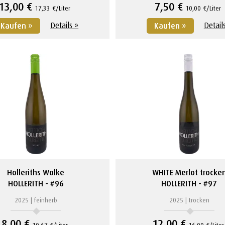
13,00 €
7,50 €
17,33 €/Liter
10,00 €/Liter
Details »
Detail
Kaufen »
Kaufen »
Holleriths Wolke
WHITE Merlot trocke
HOLLERITH
#96
HOLLERITH
#97
2025
feinherb
2025
trocken
8,00 €
12,00 €
10,67 €/Liter
16,00 €/Liter