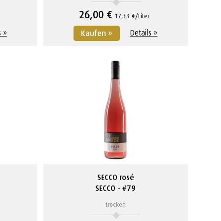
26,00 €
17,33 €/Liter
s »
Details »
Kaufen »
SECCO rosé
SECCO
#79
trocken