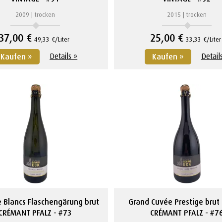
2009
trocken
2015
trocken
37,00 €
25,00 €
49,33 €/Liter
33,33 €/Liter
Details »
Detail
Kaufen »
Kaufen »
e Blancs Flaschengärung brut
Grand Cuvée Prestige brut
CRÉMANT PFALZ
#73
CRÉMANT PFALZ
#7