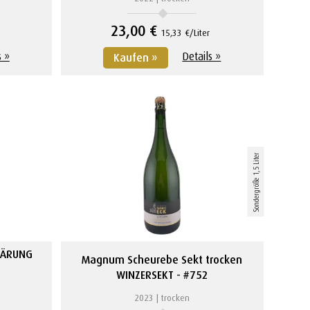
23,00 €
15,33 €/Liter
s »
Details »
Kaufen »
Sondergröße 1,5 Liter
GÄRUNG
Magnum Scheurebe Sekt trocken
WINZERSEKT
#752
2023
trocken