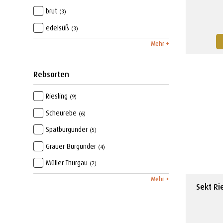
brut
(3)
edelsüß
(3)
Mehr +
Rebsorten
Riesling
(9)
Scheurebe
(6)
Spätburgunder
(5)
Grauer Burgunder
(4)
Müller-Thurgau
(2)
Mehr +
Sekt Ri