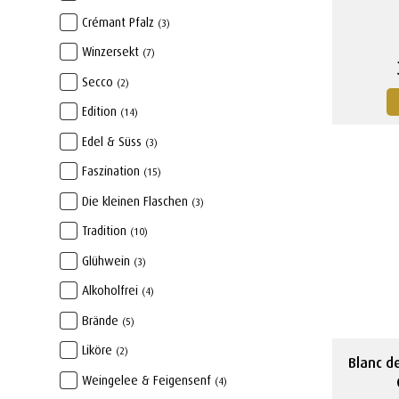
Crémant Pfalz
(3)
Winzersekt
(7)
Secco
(2)
Edition
(14)
Edel & Süss
(3)
Faszination
(15)
Die kleinen Flaschen
(3)
Tradition
(10)
Glühwein
(3)
Alkoholfrei
(4)
Brände
(5)
Liköre
(2)
Blanc d
Weingelee & Feigensenf
(4)